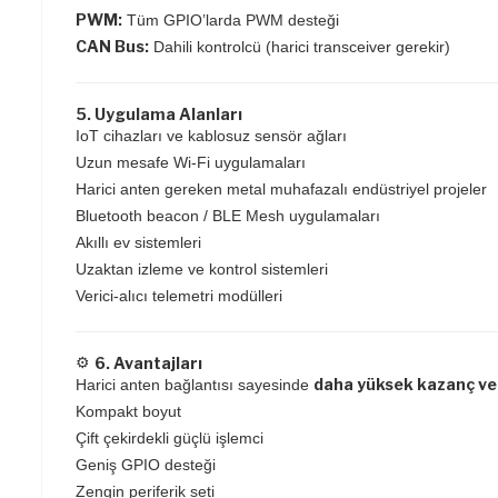
PWM:
Tüm GPIO’larda PWM desteği
CAN Bus:
Dahili kontrolcü (harici transceiver gerekir)
5. Uygulama Alanları
IoT cihazları ve kablosuz sensör ağları
Uzun mesafe Wi-Fi uygulamaları
Harici anten gereken metal muhafazalı endüstriyel projeler
Bluetooth beacon / BLE Mesh uygulamaları
Akıllı ev sistemleri
Uzaktan izleme ve kontrol sistemleri
Verici-alıcı telemetri modülleri
⚙️
6. Avantajları
daha yüksek kazanç ve d
Harici anten bağlantısı sayesinde
Kompakt boyut
Çift çekirdekli güçlü işlemci
Geniş GPIO desteği
Zengin periferik seti