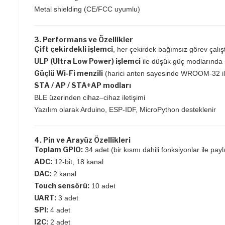
Metal shielding (CE/FCC uyumlu)
3. Performans ve Özellikler
Çift çekirdekli işlemci
, her çekirdek bağımsız görev çalıştı
ULP (Ultra Low Power) işlemci
ile düşük güç modlarında
Güçlü Wi-Fi menzili
(harici anten sayesinde WROOM-32 ile 
STA / AP / STA+AP modları
BLE üzerinden cihaz–cihaz iletişimi
Yazılım olarak Arduino, ESP-IDF, MicroPython desteklenir
4. Pin ve Arayüz Özellikleri
Toplam GPIO:
34 adet (bir kısmı dahili fonksiyonlar ile payl
ADC:
12-bit, 18 kanal
DAC:
2 kanal
Touch sensörü:
10 adet
UART:
3 adet
SPI:
4 adet
I2C:
2 adet