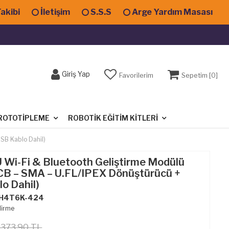
Takibi
İletişim
S.S.S
Arge Yardım Masası
Giriş Yap
Favorilerim
Sepetim [
0
]
ROTOTIPLEME
ROBOTIK EĞITIM KITLERI
SB Kablo Dahil)
Wi-Fi & Bluetooth Geliştirme Modülü
CB – SMA – U.FL/IPEX Dönüştürücü +
o Dahil)
H4T6K-424
dirme
,373.90 TL