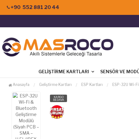
+90 552 881 20 44
GELIŞTIRME KARTLARI
SENSÖR VE MOD
Anasayfa
Geliştirme Kartları
ESP Kartları
ESP-32U Wi-Fi 
KARGO
BEDAVA