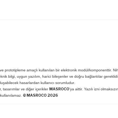
e ve prototipleme amaçlı kullanılan bir elektronik modül/komponenttir. Ni
eknik bilgi, uygun yazılım, harici bileşenler ve doğru bağlantılar gereklid
oluşabilecek hasarlardan kullanıcı sorumludur.
MASROCO
r, tasarımlar ve diğer içerikler
’ya aittir. Yazılı izni olmak
© MASROCO 2026
 kullanılamaz.