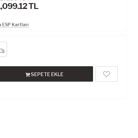
1,099.12
TL
 ESP Kartları
SEPETE EKLE