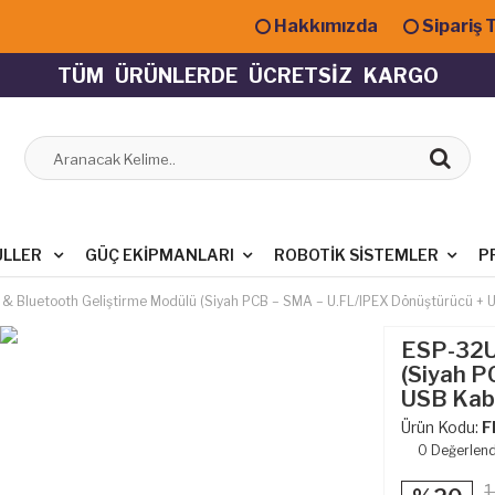
Hakkımızda
Sipariş 
T
Ü
M
Ü
R
Ü
N
L
E
R
D
E
Ü
C
R
E
T
S
İ
Z
K
A
R
G
O
ÜLLER
GÜÇ EKIPMANLARI
ROBOTIK SISTEMLER
P
& Bluetooth Geliştirme Modülü (Siyah PCB – SMA – U.FL/IPEX Dönüştürücü + U
ESP-32U 
(Siyah P
USB Kabl
Ürün Kodu:
F
0
Değerlen
1