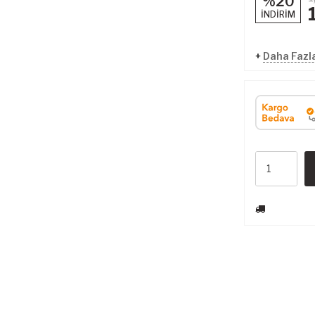
%20
İNDİRİM
+
Daha Fazla