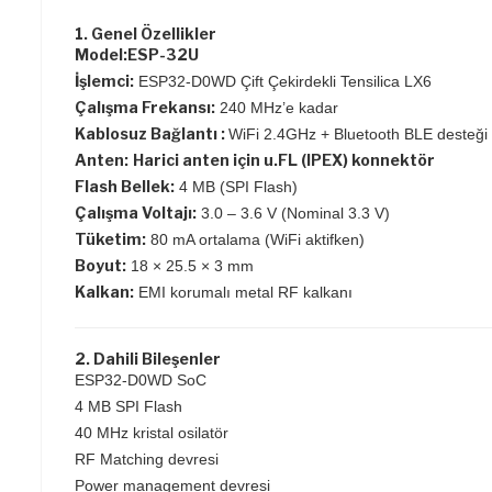
1. Genel Özellikler
Model:
ESP-32U
İşlemci:
ESP32-D0WD Çift Çekirdekli Tensilica LX6
Çalışma Frekansı:
240 MHz’e kadar
Kablosuz Bağlantı :
WiFi 2.4GHz + Bluetooth BLE desteği
Anten:
Harici anten için u.FL (IPEX) konnektör
Flash Bellek:
4 MB (SPI Flash)
Çalışma Voltajı:
3.0 – 3.6 V (Nominal 3.3 V)
Tüketim:
80 mA ortalama (WiFi aktifken)
Boyut:
18 × 25.5 × 3 mm
Kalkan:
EMI korumalı metal RF kalkanı
2. Dahili Bileşenler
ESP32-D0WD SoC
4 MB SPI Flash
40 MHz kristal osilatör
RF Matching devresi
Power management devresi