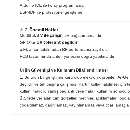
Arduino IDE ile kolay programlama
ESP-IDF ile profesyonel geliştirme
⚠️
7. Önemli Notlar
3.3 V ile çalışır
Modül
, 5V bağlanmamalıdır
5V tolerant değildir
GPIO’lar
u.FL anten takılmadan RF performansı zayıf olur
PCB tasarımında anten yerleşimi doğru yapılmalıdır
Ürün Güvenliği ve Kullanım Bilgilendirmesi
1.
Bu ürün bir geliştirme kartı olup elektronik projeler, Ar-G
değildir ve tek başına çalışmaz. Kartın kullanılabilmesi için t
kullanılmalıdır. Yanlış bağlantı veya hatalı kullanım sonucu 
2.
Sitede yer alan tüm görseller, metinler, açıklamalar, logola
çoğaltılamaz, dağıtılamaz, yayınlanamaz veya ticari amaçla