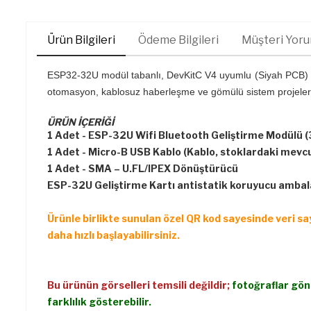
Ürün Bilgileri
Ödeme Bilgileri
Müşteri Yoru
ESP32-32U modül tabanlı, DevKitC V4 uyumlu (Siyah PCB) WiFi
otomasyon, kablosuz haberleşme ve gömülü sistem projelerinde
ÜRÜN İÇERİĞİ
1 Adet - ESP-32U Wifi Bluetooth Geliştirme Modülü
(
1 Adet - Micro-B USB Kablo (Kablo, stoklardaki mevcut
1 Adet - SMA – U.FL/IPEX Dönüştürücü
ESP-32U Geliştirme Kartı antistatik koruyucu ambalaj
Ürünle birlikte sunulan özel QR kod sayesinde veri s
daha hızlı başlayabilirsiniz.
Bu ürünün görselleri temsili değildir;
fotoğraflar gön
farklılık gösterebilir.