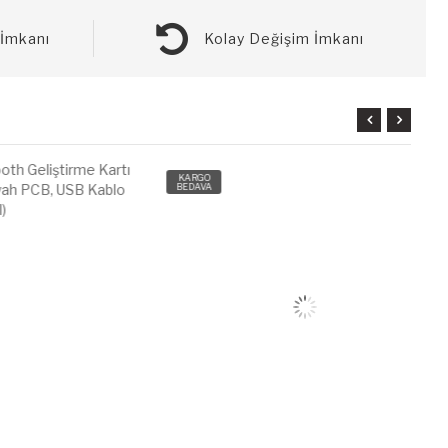
İmkanı
Kolay Değişim İmkanı
KARGO
BEDAVA
B