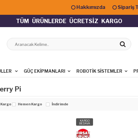
Hakkımızda
Sipariş 
T
Ü
M
Ü
R
Ü
N
L
E
R
D
E
Ü
C
R
E
T
S
İ
Z
K
A
R
G
O
ÜLLER
GÜÇ EKIPMANLARI
ROBOTIK SISTEMLER
P
rry Pi
 Kargo
Hemen Kargo
İndirimde
KARGO
BEDAVA