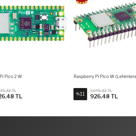
Pi Pico 2 W
Raspberry Pi Pico W (Lehimlen
045.32 TL
1,045.32 TL
11
%
26.48 TL
926.48 TL