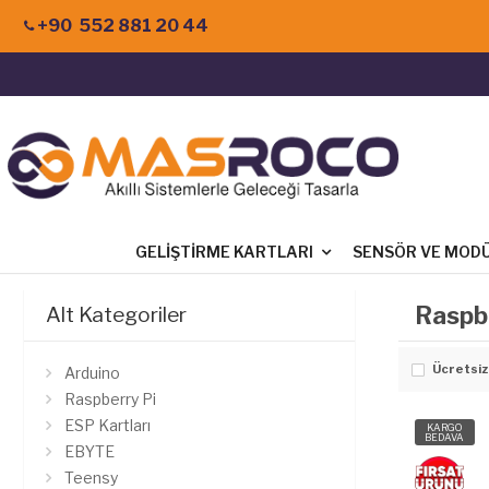
+90 552 881 20 44
GELIŞTIRME KARTLARI
SENSÖR VE MOD
Raspbe
Alt Kategoriler
Ücretsiz
Arduino
Raspberry Pi
ESP Kartları
KARGO
BEDAVA
EBYTE
Teensy