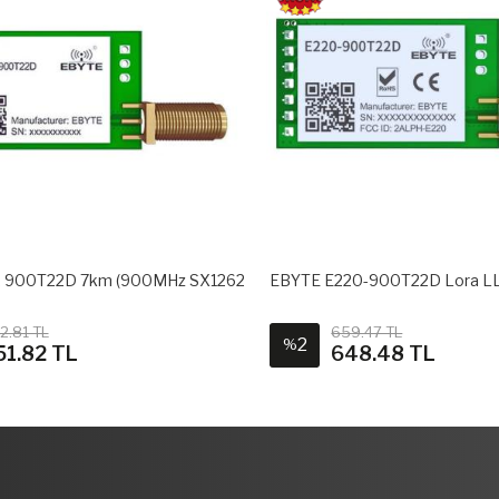
 900T22D 7km (900MHz SX1262
EBYTE E220-900T22D Lora L
2.81 TL
659.47 TL
2
%
51.82 TL
648.48 TL