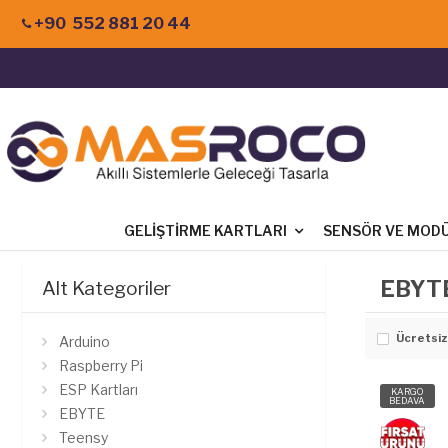
+90 552 881 20 44
GELIŞTIRME KARTLARI
SENSÖR VE MOD
EBYT
Alt Kategoriler
Ücretsiz
Arduino
Raspberry Pi
ESP Kartları
KARGO
BEDAVA
EBYTE
Teensy