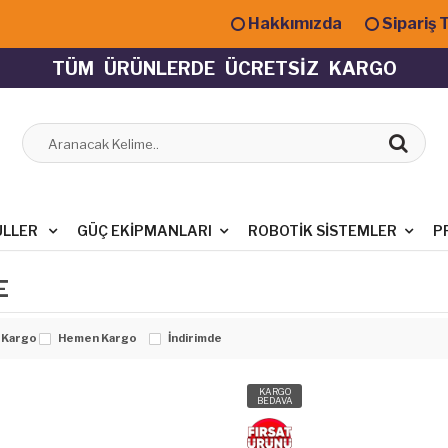
Hakkımızda
Sipariş 
T
Ü
M
Ü
R
Ü
N
L
E
R
D
E
Ü
C
R
E
T
S
İ
Z
K
A
R
G
O
ÜLLER
GÜÇ EKIPMANLARI
ROBOTIK SISTEMLER
P
E
 Kargo
Hemen Kargo
İndirimde
KARGO
BEDAVA