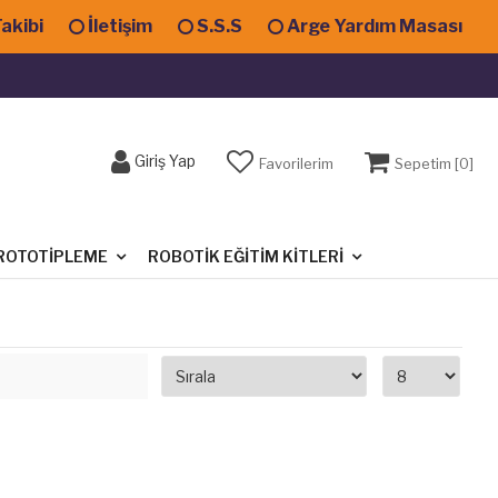
Takibi
İletişim
S.S.S
Arge Yardım Masası
Giriş Yap
Favorilerim
Sepetim [
0
]
ROTOTIPLEME
ROBOTIK EĞITIM KITLERI