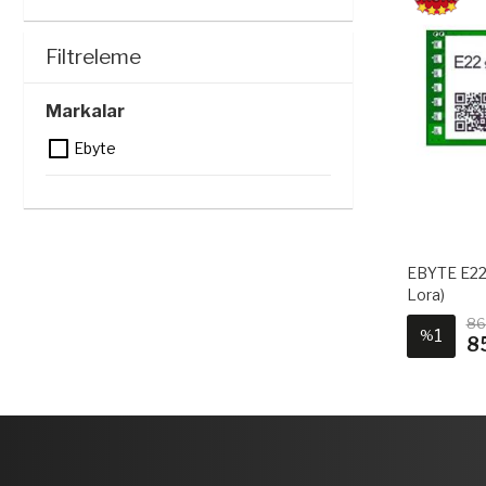
Filtreleme
Markalar
Ebyte
EBYTE E22
Lora)
86
1
%
8