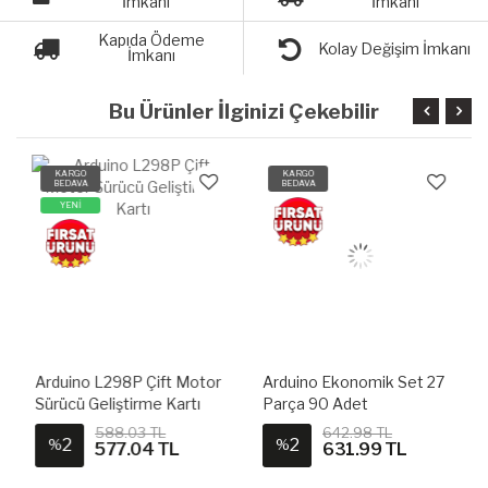
İmkanı
İmkanı
Kapıda Ödeme
Kolay Değişim İmkanı
İmkanı
Bu Ürünler İlginizi Çekebilir
KARGO
KARGO
BEDAVA
BEDAVA
YENİ
Arduino L298P Çift Motor
Arduino Ekonomik Set 27
Sürücü Geliştirme Kartı
Parça 90 Adet
588.03 TL
642.98 TL
2
2
%
%
577.04 TL
631.99 TL