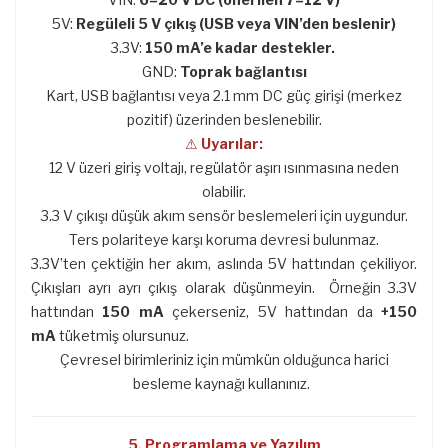
5V:
Regüleli 5 V çıkış (USB veya VIN’den beslenir)
3.3V:
150 mA’e kadar destekler.
GND:
Toprak bağlantısı
Kart, USB bağlantısı veya 2.1 mm DC güç girişi (merkez
pozitif) üzerinden beslenebilir.
⚠
Uyarılar:
12 V üzeri giriş voltajı, regülatör aşırı ısınmasına neden
olabilir.
3.3 V çıkışı düşük akım sensör beslemeleri için uygundur.
Ters polariteye karşı koruma devresi bulunmaz.
3.3V’ten çektiğin her akım, aslında 5V hattından çekiliyor.
Çıkışları ayrı ayrı çıkış olarak düşünmeyin. Örneğin 3.3V
hattından
150 mA
çekerseniz, 5V hattından da
+150
mA
tüketmiş olursunuz.
Çevresel birimleriniz için mümkün olduğunca harici
besleme kaynağı kullanınız.
5. Programlama ve Yazılım