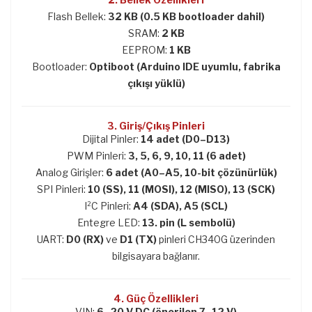
Flash Bellek:
32 KB (0.5 KB bootloader dahil)
SRAM:
2 KB
EEPROM:
1 KB
Bootloader:
Optiboot (Arduino IDE uyumlu, fabrika
çıkışı yüklü)
3. Giriş/Çıkış Pinleri
Dijital Pinler:
14 adet (D0–D13)
PWM Pinleri:
3, 5, 6, 9, 10, 11 (6 adet)
Analog Girişler:
6 adet (A0–A5, 10-bit çözünürlük)
SPI Pinleri:
10 (SS), 11 (MOSI), 12 (MISO), 13 (SCK)
I²C Pinleri:
A4 (SDA), A5 (SCL)
Entegre LED:
13. pin (L sembolü)
UART:
D0 (RX)
ve
D1 (TX)
pinleri CH340G üzerinden
bilgisayara bağlanır.
4. Güç Özellikleri
VIN:
6–20 V DC (önerilen 7–12 V)