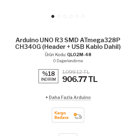
Arduino UNO R3 SMD ATmega328P
CH340G (Header + USB Kablo Dahil)
Ürün Kodu:
QLO2M-48
0
Değerlendirme
1,099.12 TL
%18
906.77
TL
İNDİRİM
+
Daha Fazla Arduino