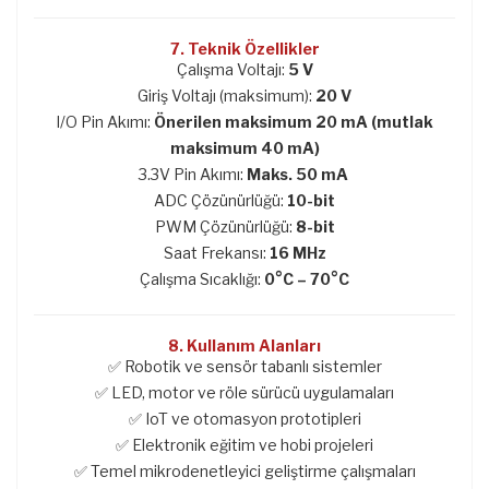
7. Teknik Özellikler
Çalışma Voltajı:
5 V
Giriş Voltajı (maksimum):
20 V
I/O Pin Akımı:
Önerilen maksimum 20 mA (mutlak
maksimum 40 mA)
3.3V Pin Akımı:
Maks. 50 mA
ADC Çözünürlüğü:
10-bit
PWM Çözünürlüğü:
8-bit
Saat Frekansı:
16 MHz
Çalışma Sıcaklığı:
0°C – 70°C
8. Kullanım Alanları
✅ Robotik ve sensör tabanlı sistemler
✅ LED, motor ve röle sürücü uygulamaları
✅ IoT ve otomasyon prototipleri
✅ Elektronik eğitim ve hobi projeleri
✅ Temel mikrodenetleyici geliştirme çalışmaları