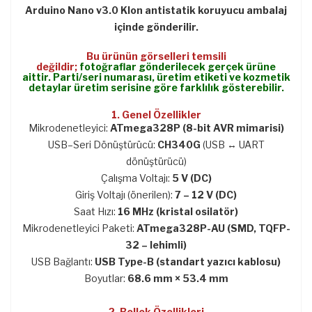
Arduino Nano v3.0 Klon antistatik koruyucu ambalaj
içinde gönderilir.
Bu ürünün görselleri temsili
değildir;
fotoğraflar gönderilecek gerçek ürüne
aittir. Parti/seri numarası, üretim etiketi ve kozmetik
detaylar üretim serisine göre farklılık gösterebilir.
1. Genel Özellikler
Mikrodenetleyici:
ATmega328P (8-bit AVR mimarisi)
USB–Seri Dönüştürücü:
CH340G
(USB ↔ UART
dönüştürücü)
Çalışma Voltajı:
5 V (DC)
Giriş Voltajı (önerilen):
7 – 12 V (DC)
Saat Hızı:
16 MHz (kristal osilatör)
Mikrodenetleyici Paketi:
ATmega328P-AU (SMD, TQFP-
32 – lehimli)
USB Bağlantı:
USB Type-B (standart yazıcı kablosu)
Boyutlar:
68.6 mm × 53.4 mm
2. Bellek Özellikleri