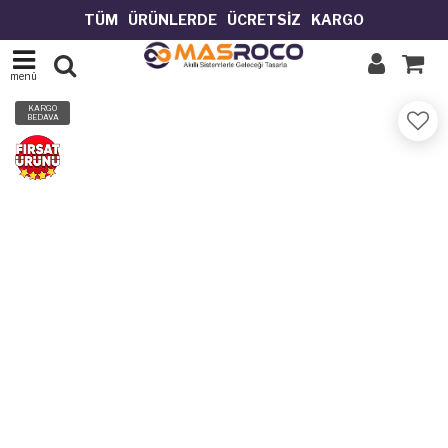
T
Ü
M
Ü
R
Ü
N
L
E
R
D
E
Ü
C
R
E
T
S
İ
Z
K
A
R
G
O
menü
KARGO
BEDAVA