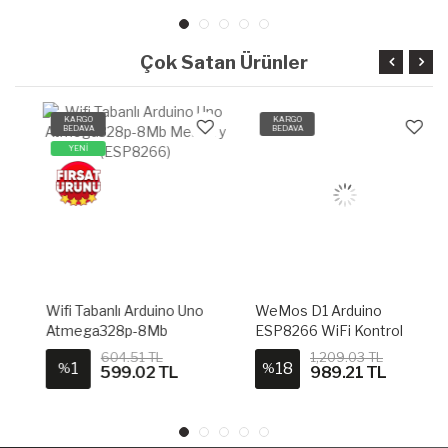
Çok Satan Ürünler
KARGO
KARGO
BEDAVA
BEDAVA
YENİ
Wifi Tabanlı Arduino Uno
WeMos D1 Arduino
Atmega328p-8Mb
ESP8266 WiFi Kontrol
Memory (ESP8266)
Kartı (Header + USB Kablo
604.51 TL
1,209.03 TL
1
18
%
%
Dahil)
599.02 TL
989.21 TL