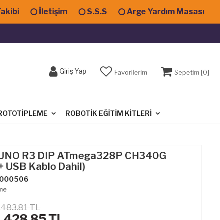
Takibi
İletişim
S.S.S
Arge Yardım Masası
Giriş Yap
Favorilerim
Sepetim [
0
]
ROTOTIPLEME
ROBOTIK EĞITIM KITLERI
 UNO R3 DIP ATmega328P CH340G
+ USB Kablo Dahil)
000506
rme
,483.81 TL
1,428.85
TL