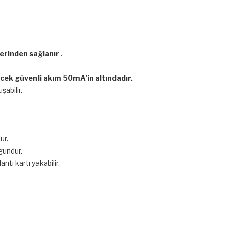
erinden sağlanır
.
ecek güvenli akım 50mA’in altındadır.
uşabilir.
ur.
gundur.
tı kartı yakabilir.