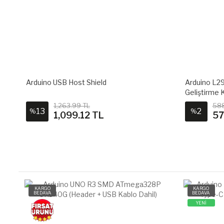
Arduino L298P Çift Motor Sürücü
Arduino Ek
Geliştirme Kartı
588.03 TL
642
2
2
%
%
577.04 TL
63
KARGO
KARGO
BEDAVA
BEDAVA
YENİ
YENİ