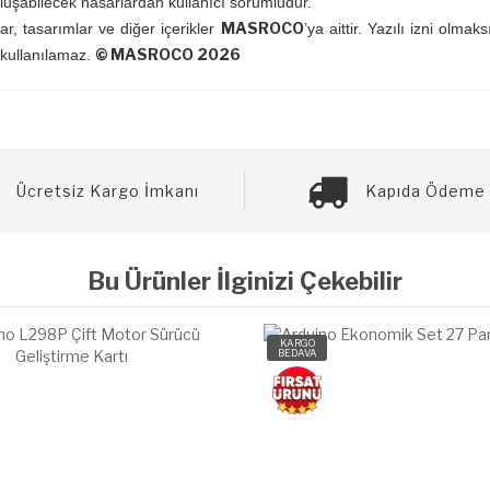
oluşabilecek hasarlardan kullanıcı sorumludur.
MASROCO
ar, tasarımlar ve diğer içerikler
’ya aittir. Yazılı izni ol
© MASROCO 2026
 kullanılamaz.
Ücretsiz Kargo İmkanı
Kapıda Ödeme 
Bu Ürünler İlginizi Çekebilir
KARGO
BEDAVA