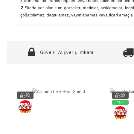
kullanılmalıdır. Yanlış bağlantı veya hatalı kullanım sonucu 
2.
Sitede yer alan tüm görseller, metinler, açıklamalar, logol
çoğaltılamaz, dağıtılamaz, yayınlanamaz veya ticari amaçla
Güvenli Alışveriş İmkanı
KARGO
KARGO
BEDAVA
BEDAVA
YENİ