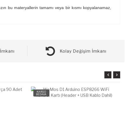
maksızın bu materyallerin tamamı veya bir kısmı kopyalanamaz,
İmkanı
Kolay Değişim İmkanı
KARGO
BEDAVA
B