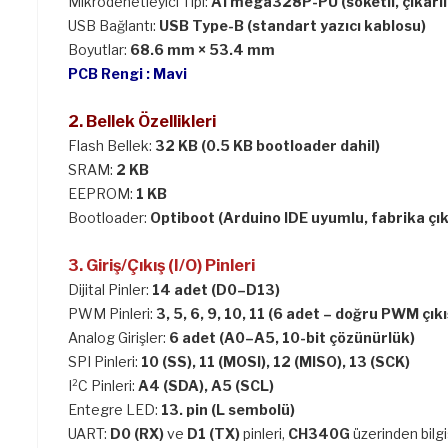
Mikrodenetleyici Tipi:
ATmega328P-PU (soketli, çıkarıla
USB Bağlantı:
USB Type-B (standart yazıcı kablosu)
Boyutlar:
68.6 mm × 53.4 mm
PCB Rengi : Mavi
2. Bellek Özellikleri
Flash Bellek:
32 KB (0.5 KB bootloader dahil)
SRAM:
2 KB
EEPROM:
1 KB
Bootloader:
Optiboot (Arduino IDE uyumlu, fabrika çıkı
3. Giriş/Çıkış (I/O) Pinleri
Dijital Pinler:
14 adet (D0–D13)
PWM Pinleri:
3, 5, 6, 9, 10, 11 (6 adet – doğru PWM çıkı
Analog Girişler:
6 adet (A0–A5, 10-bit çözünürlük)
SPI Pinleri:
10 (SS), 11 (MOSI), 12 (MISO), 13 (SCK)
I²C Pinleri:
A4 (SDA), A5 (SCL)
Entegre LED:
13. pin (L sembolü)
UART:
D0 (RX)
ve
D1 (TX)
pinleri,
CH340G
üzerinden bilgi