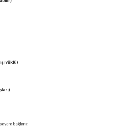
bilir)
şı yüklü)
şları)
sayara bağlanır.