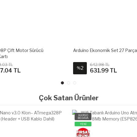
onomik Set 27 Parça 90 Adet
WeMos D1 Arduino ESP8266 Wi
Kartı (Header + USB Kablo Dahil
.98 TL
1,209.03 TL
18
%
1.99 TL
989.21 TL
Çok Satan Ürünler
KARGO
BEDAVA