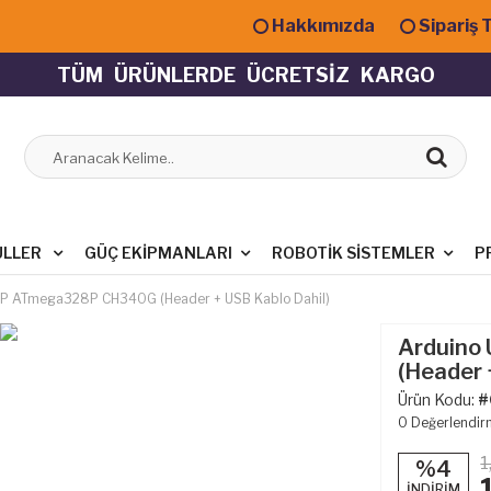
Hakkımızda
Sipariş 
T
Ü
M
Ü
R
Ü
N
L
E
R
D
E
Ü
C
R
E
T
S
İ
Z
K
A
R
G
O
ÜLLER
GÜÇ EKIPMANLARI
ROBOTIK SISTEMLER
P
IP ATmega328P CH340G (Header + USB Kablo Dahil)
Arduino
(Header 
Ürün Kodu:
#
0
Değerlendi
1
%4
İNDİRİM