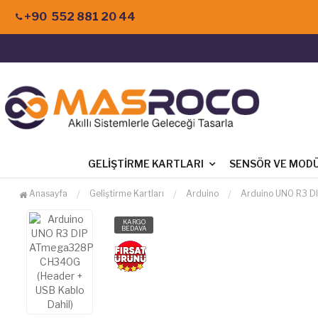
+90 552 881 20 44
GELIŞTIRME KARTLARI
SENSÖR VE MOD
Anasayfa
Geliştirme Kartları
Arduino
Arduino UNO R3 D
KARGO
BEDAVA