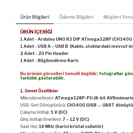
Ürün Bilgileri
Ödeme Bilgileri
Müşteri Yoru
ÜRÜN İÇERİĞİ
1 Adet - Arduino UNO R3 DIP ATmega328P (CH340G 
1 Adet - USB A – USB B
(
Kablo, stoklardaki mevcut ürü
2 Adet - 20 Pin Header
1 Adet - Bilgilendirme Kartı
Bu ürünün görselleri temsili değildir;
fotoğraflar gönd
farklılık gösterebilir.
1. Genel Özellikler
Mikrodenetleyici:
ATmega328P-PU (8-bit AVRmimarisi
USB–Seri Dönüştürücü:
CH340G (USB ↔ UART dönüştür
Çalışma Voltajı:
5 V (DC)
Giriş Voltajı (önerilen):
7 – 12 V (DC)
Saat Hızı:
16 MHz (harici kristal osilatör)