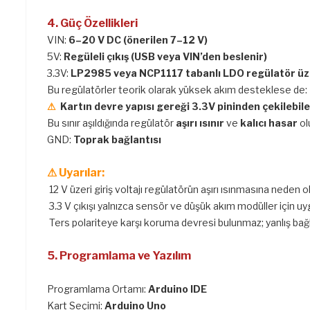
4. Güç Özellikleri
VIN:
6–20 V DC (önerilen 7–12 V)
5V:
Regüleli çıkış (USB veya VIN’den beslenir)
3.3V:
LP2985 veya NCP1117 tabanlı LDO regülatör üz
Bu regülatörler teorik olarak yüksek akım desteklese de:
⚠
Kartın devre yapısı gereği 3.3V pininden çekilebil
Bu sınır aşıldığında regülatör
aşırı ısınır
ve
kalıcı hasar
ol
GND:
Toprak bağlantısı
⚠ Uyarılar:
12 V üzeri giriş voltajı regülatörün aşırı ısınmasına neden ol
3.3 V çıkışı yalnızca sensör ve düşük akım modüller için uy
Ters polariteye karşı koruma devresi bulunmaz; yanlış bağlan
5. Programlama ve Yazılım
Programlama Ortamı:
Arduino IDE
Kart Seçimi:
Arduino Uno