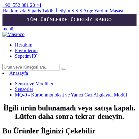
+90 552 881 20 44
Hakkımızda
Sipariş Takibi
İletişim
S.S.S
Arge Yardım Masası
T
Ü
M
Ü
R
Ü
N
L
E
R
D
E
Ü
C
R
E
T
S
İ
Z
K
A
R
G
O
menü
Hesabım
Favorilerim
Sepetim [
0
]
Anasayfa
Sensör ve Modüller
Sensörler
MQ-9 - Karbonmonoksit ve Yanıcı Gaz Algılayıcı Modül
İlgili ürün bulunamadı veya satışa kapalı.
Lütfen daha sonra tekrar deneyin.
Bu Ürünler İlginizi Çekebilir