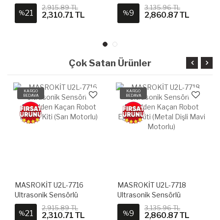
Engelden Kaçan Robot
Engelden Kaçan Robot
2,915.89 TL
3,135.96 TL
21
9
%
%
Eğitim Kiti (Sarı Motorlu)
Eğitim Kiti (Metal Dişli Mavi
2,310.71 TL
2,860.87 TL
Motorlu)
Çok Satan Ürünler
KARGO
KARGO
BEDAVA
BEDAVA
MASROKİT U2L-7716
MASROKİT U2L-7718
Ultrasonik Sensörlü
Ultrasonik Sensörlü
Engelden Kaçan Robot
Engelden Kaçan Robot
2,915.89 TL
3,135.96 TL
21
9
%
%
Eğitim Kiti (Sarı Motorlu)
Eğitim Kiti (Metal Dişli Mavi
2,310.71 TL
2,860.87 TL