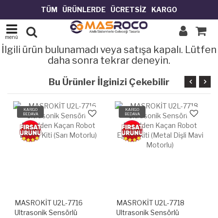
T
Ü
M
Ü
R
Ü
N
L
E
R
D
E
Ü
C
R
E
T
S
İ
Z
K
A
R
G
O
menü
İlgili ürün bulunamadı veya satışa kapalı. Lütfen
daha sonra tekrar deneyin.
Bu Ürünler İlginizi Çekebilir
KARGO
KARGO
BEDAVA
BEDAVA
MASROKİT U2L-7716
MASROKİT U2L-7718
Ultrasonik Sensörlü
Ultrasonik Sensörlü