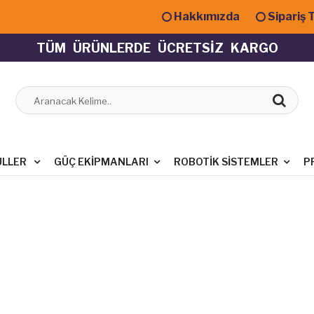
Hakkımızda
Sipariş 
T
Ü
M
Ü
R
Ü
N
L
E
R
D
E
Ü
C
R
E
T
S
İ
Z
K
A
R
G
O
ÜLLER
GÜÇ EKIPMANLARI
ROBOTIK SISTEMLER
P