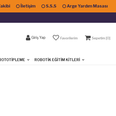
Takibi
İletişim
S.S.S
Arge Yardım Masası
Giriş Yap
Favorilerim
Sepetim [
0
]
ROTOTIPLEME
ROBOTIK EĞITIM KITLERI