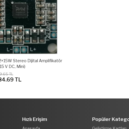
15W Stereo Dijital Amplifikatör
15 V DC, Mini)
9.65 TL
84.69 TL
Hızlı Erişim
Popüler Katego
Anasayfa
Geliştirme Kartları