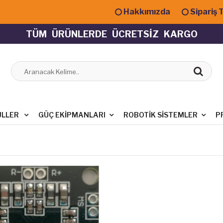
Hakkımızda
Sipariş 
T
Ü
M
Ü
R
Ü
N
L
E
R
D
E
Ü
C
R
E
T
S
İ
Z
K
A
R
G
O
ÜLLER
GÜÇ EKIPMANLARI
ROBOTIK SISTEMLER
P