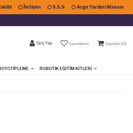
Takibi
İletişim
S.S.S
Arge Yardım Masası
Giriş Yap
Favorilerim
Sepetim [
0
]
ROTOTIPLEME
ROBOTIK EĞITIM KITLERI