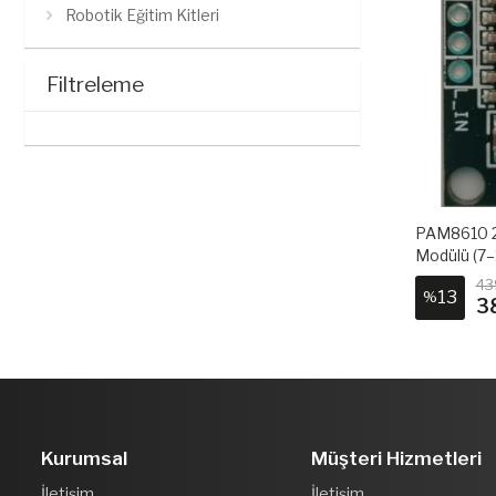
Robotik Eğitim Kitleri
Filtreleme
PAM8610 2×
Modülü (7–
43
13
%
3
Kurumsal
Müşteri Hizmetleri
İletişim
İletişim